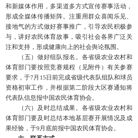
和
新媒体
作用
，多渠道多方式
宣传赛事
活动
，
形成全媒体传播矩阵。注重
用群众喜闻乐见、
接地气的方式
做好赛事推广
，引导农民积极参
与
，
讲好农民体育故事，吸引社会各界广泛关
注和支持，形成健康向上的社会舆论氛围
。
（五）做好组队报名。
各省级农业农村和
体育部门要按照竞赛规程（
见
附件）有关参赛
要求，
于7月15日前完成省级代表队组队和球员
资格初审工作，并根据第二阶段大区赛通知将
代表队信息报
中国农民体育协会
。
（六）
及时总结成果。
各省级农业农村和
体育部门要
及时总结本地基层赛开展情况及成
果经验，于9月底前报中国农民体育协会。