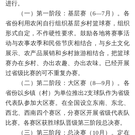
进行。
（一）第一阶段：基层赛（
6
—
7
月）。
各
省份
利用农闲
自行组织
基层乡村篮球赛，
组织
形式自定，不作硬性要求
。
鼓励各地将赛事活
动与
农
事
农季和民俗节庆相结合，与乡土文化
展示、农产品展销和乡村旅游相结合，把篮球
赛办在乡村、办出农趣、
办出
农味。已经开展
过省级比赛的可不重复办赛。
（二）第二阶段：大区赛（
8
—
9
月）。
各
省份以乡镇（村）为单位
推
出2
支
球队作为省级
代表队参加大区赛。
在全国设立东南、东北、
西北、西南四个赛区，分赛区开展省级代表队
比赛。
各赛区获胜
球队晋级第三阶段总决赛。
（三）第三阶段：总决赛（
10
月）。
定在