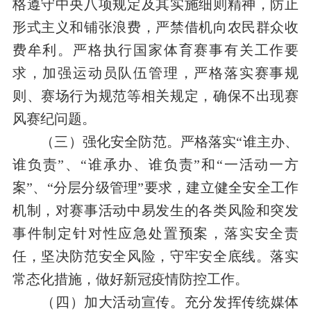
格遵守中央八项规定
及其实施细则
精神，防止
形式主义和铺张浪费，
严禁借机向农民群众收
费牟利
。
严格执行国家体育赛事有关工作要
求，
加强
运动员队伍管理，严格落实赛事规
则、赛场行为规范等相关规定，
确保不出现赛
风赛纪问题
。
（三）
强化安全防范
。
严格落实“谁主办、
谁负责”、
“谁承办、谁负责”
和“一活动一方
案”、
“
分层分级管理
”
要求，
建立健全安全工作
机制，对赛事活动中易发生的各类风险和突发
事件制定针对性应急处置预案，落实安全责
任，
坚决防范安全风险，
守牢安全底线
。落实
常态化措施，做好新冠疫情防控工作。
（
四
）
加大活动
宣传。
充分
发挥
传统媒体