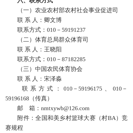
六、
联系方式
（一）农业农村部农村社会事业促进司
联
系
人：
卿文博
联系方式：
010
－
59191237
（二）体育总局群众体育司
联
系
人：王晓阳
联系方式：
010
－
87182285
（
三
）
中国农民体育协会
联
系
人：
宋泽淼
联系方式：
010
－
59196175
、
010
－
5919
6168（传真）
邮 箱：nmtxywb@126.com
附件：
全国和美乡村篮球大赛
（
村BA
）
竞
赛规程