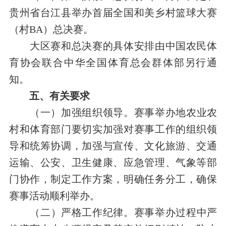
贵州省台江县举办首届全国和美乡村篮球大赛
（
村BA
）
总决赛。
大区赛和总决赛的具体安排由
中国农民体
育协会联合
中华全国体育总会
群体部
另行通
知。
五
、有关要求
（一）
加强组织
领导
。
赛事举办地
农业农
村和体育部门
要
切实加强对赛事工作的组织领
导和统筹协调，
加
强与
宣传、文化旅游、交通
运输、公安、卫生健康、应急管理、气象等
部
门协作，制定工作方案，明确任务分工，
确保
赛事
活动顺利举办
。
（
二
）严格
工作纪律。
赛事举办过程中严