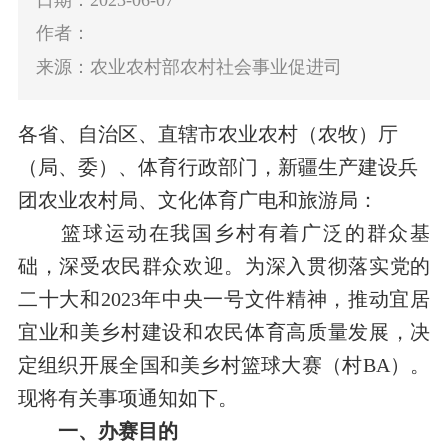
作者：
来源：农业农村部农村社会事业促进司
各省、自治区、直辖市农业农村（农牧）厅
（局、委）、体育行政部门，新疆生产建设兵
团农业农村局、文化体育广电和旅游局：
篮球
运动在我国乡村有着广泛的群众基
础，
深受
农民群众
欢迎
。
为深入贯彻
落实
党的
二十大和2023年中央一号文件精神，
推动宜居
宜业
和美乡村建设
和
农民体育高质量发展
，决
定组织开展全国和美乡村篮球大赛
（
村BA
）
。
现将有关事项通知如下。
一、
办赛
目的