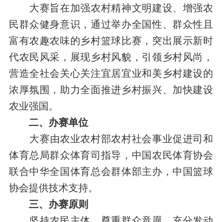
大赛旨在加强农村精神文明建设、增强
农
民群众健身意识
，通过举办全国性、群众性且
富有农趣农味的乡村篮球比赛，突出展示新时
代农民风采，展现乡村风貌，引领乡村风尚，
营造全社会关心关注宜居宜业和美乡村建设的
浓厚氛围，助力
全面推进
乡村振兴
、加快建设
农业强国
。
二、办赛单位
大赛
由农业农村部农村社会事业促进司和
体育总局群众体育司指导，
中国农民体育协会
联合中华全国体育总会群体部主办
，中国篮球
协会
提供
技术支持。
三
、
办
赛原则
坚持农民主体
。
尊重群众意愿，充分发动