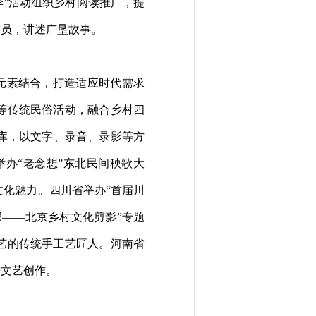
季”活动组织乡村阅读推广，提
讲员，
讲述
广垦故事。
元素结合，打造适应时代需求
等传统民俗活动，融合乡村四
库，以文字、录音、录影等方
办“老念想”东北民间秧歌大
文化魅力。
四川省举办“首届川
郊
——
北京乡村文化剪影”
专题
艺的传统手工
艺
匠人。河南省
进文艺创作。