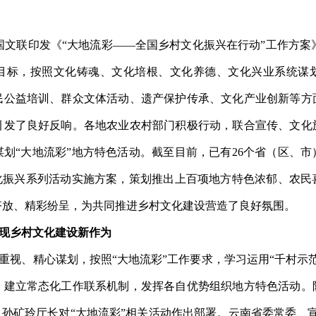
国文联印发《“大地流彩
——
全国乡村文化振兴在行动”工作方案》
目标，按照文化铸魂、文化培根、文化养德、文化兴业系统谋
民公益培训、群众文体活动、
遗产
保护
传承
、文化
产业
创新等方
引发了良好反响。各地农业农村部门积极行动，联合宣传、文化
划“大地流彩”地方特色活动。截至目前，已有
26
个省（区、市
化振兴系列活动实施方案，策划推出上百项
地方特色浓郁、
农民
齐放、精彩纷呈，为共同推进乡村文化建设营造了良好氛围。
现乡村文化建设新作为
重视
、
精心谋划，
按照“大地流彩”工作要求，学习运用“千村示
，建立常态化工作联系机制，发挥各自优势
组织
地方特色活动。
，
孙矿玲厅长对
“
大地流彩
”
相关活动作出部署。
云南
省
委常委、