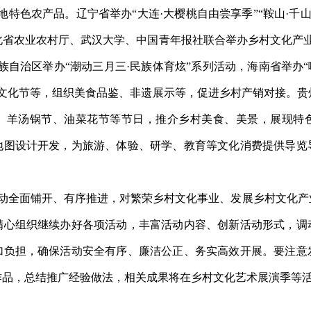
地特色农产品。
辽宁省举办“大连·大樱桃自由尝享季”“鞍山·千山
北省农业农村厅、武汉大学、中国青年报社联合举办乡村文化产
族自治区
举办“潮动三月三·民族体育炫”系列活动，海南省举办“
文化节
等
，组织美食品鉴
、非遗展示等，促进
乡村产销对接。贵
、羊汤锅节、油菜花节等节日，
推介乡村
美食、美景，展现特
地图设计开发
，
为
旅游、体验、研学、教育
等文化消费提供导览
活动全面铺开、有序推进，对繁荣乡村文化事业、发展乡村文化
精心
组织继续
办好
各项
活动，丰富活动内容、创新活动形式，调
加负担，确保活动安全有序、廉洁公正、务实高效开展。要注意
作品，总结推广经验做法，相关成果将在乡村文化艺术展演季等