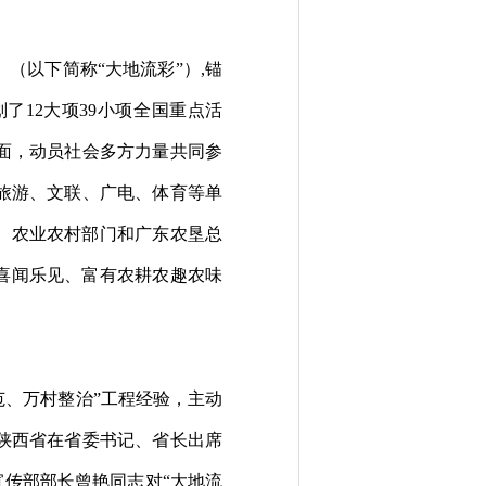
（以下简称“大地流彩”）,锚
划
了
12
大项
39
小
项全国重点活
面，动员社会
多
方力量
共同
参
旅游、文联、广电
、体育
等单
）农业农村部门和广东农垦总
喜闻乐见、富有农耕农趣农味
范、万村整治”工程经验，主动
陕西
省在省委书记、省长出席
宣传部
部
长曾艳同志对“大地流