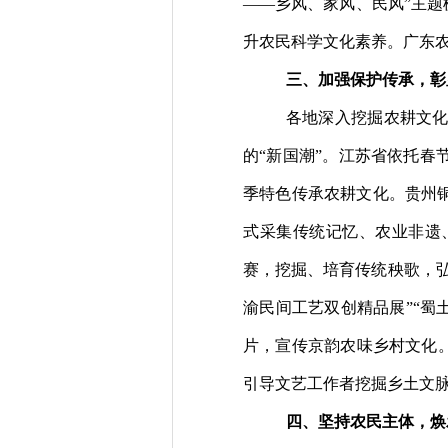
——
乡风、家风、民风”主题
升农民科学文化素养。广东农
三、加强保护传承，彰
各地深入挖掘农耕文
的“新国潮”。江苏省依托
季特色
传承农耕文化
。
贵州
式采集传统记忆、农业非遗
赛，挖掘、培育传统秧歌，
渝民间工艺双创精品展”“蜀
片
，宣传京韵农味乡村文化
引导文艺工作者挖掘乡土文脉
四、坚持农民主体，焕