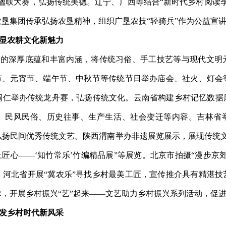
楹联大赛，弘扬传统美德。辽宁、广西等结合“新时代乡村阅读
垦集团传承弘扬农垦精神，组织广垦农技“轻骑兵”作为公益宣
显农耕文化新魅力
化的深厚底蕴和丰富内涵，将传统习俗、手工技艺等与现代文明
春节、元宵节、端午节、中秋节等传统节日举办庙会、社火、灯会
铜仁举办传统龙舟赛，弘扬传统文化。
云南省构建乡村记忆数据
、民风民俗、历史往事、生产生活、社会变迁等内容。吉林省举
弘扬民间优秀传统文艺。
陕西渭南举办非遗展览展示，展现传统
土匠心
——
‘知竹常乐’竹编精品展
”
等展览
。北京市拍摄“漫步京
。河北省开展“冀农乐”寻找乡村最美工匠，宣传推介具有精湛技
，开展乡村振兴“艺”起来
——
文艺助力乡村振兴系列活动，促
发乡村时代新风采