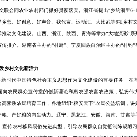
文联
会同
农业农村
部门
抓好贯彻落实。浙江
省提出
“乡约浙里
6+
寻乡愁、好创意、好声音、我代言、运动汇、大比武
等
6
项乡村
导推动文化建设。
山西、浙江、陕西、
青海
等举办“大地流彩”
宣传推介。湖南
省
主办的“村厨”、宁夏
回族自治区
主办的“村钓
发乡村文化新活力
平新时代中国特色社会主义思想作为文化建设的首要任务，在
，面向农民群众宣传党的创新理论和惠农强农富农政策，弘扬伟
合高素质农民培育工作，各地组织“粮安天下”农民公益培训，讲
产粮、产好粮的内生动力。辽宁、黑龙江、安徽、海南、甘肃等
，
宣传农村移风易俗
先进典型
，引导农民群众自觉抵制陈规陋习