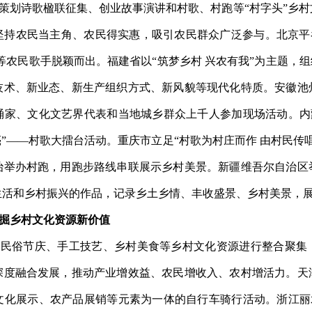
策划诗歌楹联征集、
创业故事
演讲
和
村歌、村跑等“村字头
”
乡村
坚持农民当主角、农民得实惠，吸引农民群众广泛参与。
北京平
等农民
歌手脱颖而出。
福建省以“筑梦乡村
兴农有我”为主题，组
技术、新业态、新生产组织方式、新风貌等现代化特质。
安徽池
诵家、文化文艺界代表和当地城乡群众上千人参加现场活动。
内
”
——
村歌大擂台活动。重庆
市
立足“村歌为村庄而作
由村民传
治举办
村跑
，用跑步路线串联展示乡村美景。
新疆
维吾尔自治区
生活和乡村振兴的作品，记录乡土乡情、丰收盛景、乡村美景，
掘乡村文化资源新价值
、民俗节庆、手工技艺、乡村美食等乡村文化资源进行整合聚集
深度融合发展，推动产业增效益、农民增收入、农村增活力。天
文化展示、农产品展销等元素为一体的自行车骑行活动。
浙江丽