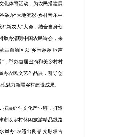
文化体育活动，为农民搭建展
谷
举办“大地流彩·乡村音乐中
织“新农人”大会
，
结合自身创
州举办清明中国农民诗会，来
蒙古
自治区
以“乡音袅袅
歌声
唱”，举办首届巴渝和美乡村村
举办农民文艺作品展，引导创
展现魅力新疆乡村建设成果。
，拓展延伸文化产业链，打造
津市以乡村休闲旅游精品线路
水举
办“农遗出良品 文脉承古