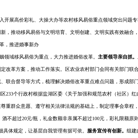
入开展高价彩礼、大操大办等农村移风易俗重点领域突出问题专
创新，推动移风易俗与文明培育、文明创建、文明实践有效融合
革，推进婚事新办
姻领域移风易俗为重点，大力推进婚俗改革。
主要领导亲自抓。
制定改革方案，推动工作落实。区农业农村部门会同有关部门联
况、联合督导等方式，梳理解决婚俗改革重点难点问题，形成部
湖区
233
个行政村根据盐湖区委《关于加强和规范农村（社区）红
在尊重群众意愿、遵守相关法律法规的基础上，制定理事会章程
、酒不超过
20
元
/
瓶，礼金数额非亲属不超过
100
元，彩礼限额原
细具体规定，让基层自我管理有据可依。
服务宣传有创新。
组建