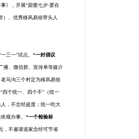
喜事》，开展
“甜蜜七夕·爱在
管）、优秀移风易俗带头人
“一三一”试点。
“一封倡议
广播、微信群、宣传单等媒介
、老马沟三个村定为移风易俗
“四个统一、四个不”（统一
先人，不念经超度；统一吃大
法依规办事。
“一个检验标
元，不雇请道家念经可节省