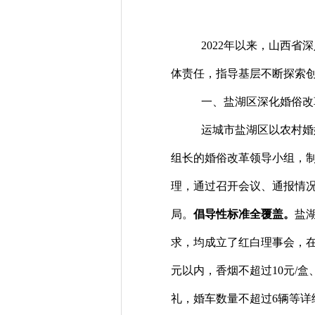
2022
年以来，山西省深
体责任，指导基层不断探索
一、盐湖区深化婚俗改
运城市盐湖区以农村婚
组长的婚俗改革领导小组，
理，通过召开会议、通报情
局。
倡导性标准全覆盖。
盐
求，均成立了红白理事会，
元以内，香烟不超过
10
元
/
盒
礼，婚车数量不超过
6
辆等详