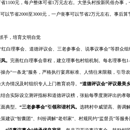
节省
1100
元，每户整体可省
1
万元左右。大堡头村按新民俗办事，
）可以节省
2000
至
3000
元，一户丧事可以节省
2
万元左右。事后算
为抓手，培育文明自觉
“红白理事会、道德评议会、三老参事会、说事议事会”等群众
新风。
完善红白理事会章程，建立理事包村组机制。每名理事包
1
等操办
“一条龙”服务，严格执行宴席标准、人情往来限额，引导
操大办情况及时组织专人上门教育劝导。
“道德评议会”评议最美
组结合实际设立测评指标和道德评议榜，张贴每季度测评出的孝
正面典型
。
“三老参事会”引领和谐村风。
选聘村中威望高、善调
决策建议
“智囊团”、纠纷调解“老邻家”、村规民约“监督员”等服