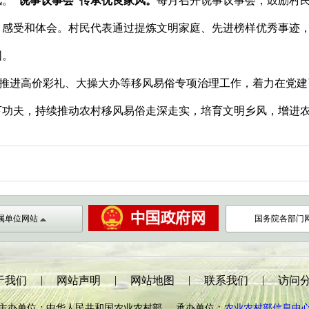
风。
“说事议事会”传承优良家风。
每月召开说事议事会，鼓励村
、感受和体会。村民代表通过提炼文明家庭、先进榜样优秀事迹
围。
推进高价彩礼、大操大办等移风易俗专项治理工作，着力在党建
下功夫，持续推动农村移风易俗走深走实，培育文明乡风，增进
属单位网站
国务院各部门
|
|
|
|
于我们
网站声明
网站地图
联系我们
访问
主办单位：中华人民共和国农业农村部 承办单位：
农业农村部信息中