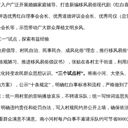
村入户
广泛开展婚姻家庭辅导。打造新编移风易俗现代剧《红白
。评选优秀红白理事会会长、优秀道德评议会会长、优秀司仪（总
会会长等，示范带动广大群众厚植文明乡风。
三一”试点，探索有益经验
政府倡导、村民自治、民事民办、成风化俗”理念，推行移风易俗
陈规陋习、推进移风易俗倡议书》，张贴在各村主干街道，利用
默化转变农民群众思想认识。
“三个试点村”。
将南小河、大堡头
施方案》，公示
“十条规定”，明确红白事标准和流程，严格做到了
棺；统一用村里的音响播放哀乐，不聘请乐队；统一写悼词追思
，明确违约责任和处罚办法，写入村规民约并公开上墙，确保依
看群众满意不满意。南小河村每户白事不雇请乐队约可节省
8000