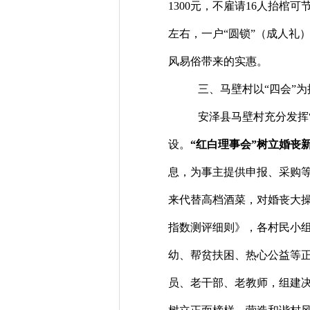
1300
元，不雇请
16
人抬棺可
左右，一户“圆锁”（成人礼
风易俗带来的实惠。
三、马壁村以
“四会”
安泽县马壁村充分发挥
设。
“红白理事会”树立婚丧
息，为事主提供申报、采购
来代替高档酒菜，对婚丧大
指数测评细则》，各村民小
幼、帮贫扶困、热心公益等
员、老干部、老教师，组建