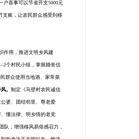
一户喜事可以节省开支
5000
元
节支账，让农民群众感受到移
组织作用，推进文明乡风建
—
2
个村民小组，掌握婚丧信
农民群众使用当地酒、家常菜
乡风。
制定《马壁村农民诚信
敬公婆、团结邻里、尊老爱
解、懂法律、明乡情的老党
务团队，增强移风易俗感召力，