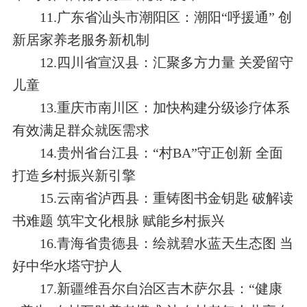
1
1
.
广东省汕头市潮阳区：潮阳“呼援通” 创
新居家养老服务新机制
1
2
.四川省宣汉县：汇聚多方力量 关爱留守
儿童
1
3
.重庆市南川区：加快构建分级诊疗体系
有效满足群众就医需求
1
4
.贵
州省台江县：“村BA”守正创新 全面
打造乡村振兴新引擎
1
5
.云南省泸西县：重铸图书金钥匙 破解读
书难题 筑牢文化根脉 赋能乡村振兴
1
6
.青海省贵德县：绘就碧水蓝天生态图 当
好中华水塔守护人
17
.
新疆维吾尔自治区吉木萨尔县：“健康