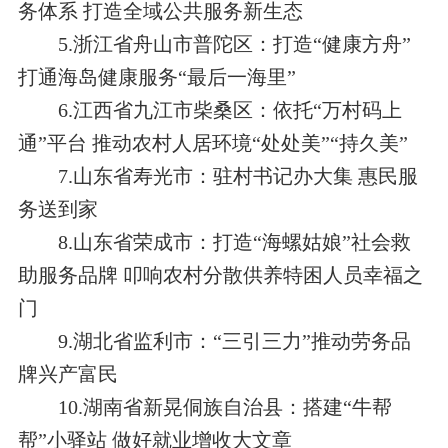
务体系 打造全域
公共服务新生态
5
.
浙江省舟山市普陀区：打造“健康方舟”
打通海岛健康服务“最后一海里”
6
.江
西省九江市柴桑区：依托“万村码上
通”平台 推动农村人居环境“处处美”“持久美”
7
.山
东省寿光市：驻村书记办大集 惠民服
务送到家
8
.山东
省荣成市：打造“海螺姑娘”社会救
助服务品牌 叩响农村分散供养特困人员幸福之
门
9
.湖
北省监利市：“三引三力”推动劳务品
牌兴产富民
1
0
.湖
南省新晃侗族自治县：搭建“牛帮
帮”小驿站 做好就业增收大文章