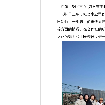
在第
115个“三八”妇女
3
月
6
日
上午
，
社会事业司
日活动。干部职工们走进农
等方面的情况。在合作社的
文化的魅力和工匠精神，进